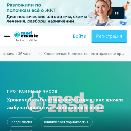
Войти
Регистрация
by PharmaGlobal
рограммы 36 часов
Хроническая болезнь почек в практике вр...
ПРОГРАММЫ 36 ЧАСОВ
Хроническая болезнь почек в практике врачей
амбулаторного и стационарного звена
Кардиология
Клиническая фармакология