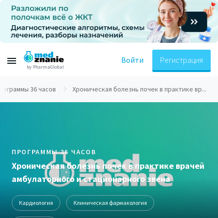
Войти
Регистрация
by PharmaGlobal
рограммы 36 часов
Хроническая болезнь почек в практике вр...
ПРОГРАММЫ 36 ЧАСОВ
Хроническая болезнь почек в практике врачей
амбулаторного и стационарного звена
Кардиология
Клиническая фармакология