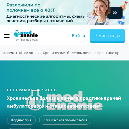
Войти
Регистрация
by PharmaGlobal
рограммы 36 часов
Хроническая болезнь почек в практике вр...
ПРОГРАММЫ 36 ЧАСОВ
Хроническая болезнь почек в практике врачей
амбулаторного и стационарного звена
Кардиология
Клиническая фармакология