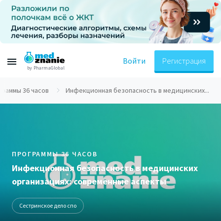
Войти
Регистрация
by PharmaGlobal
граммы 36 часов
Инфекционная безопасность в медицинских...
ПРОГРАММЫ 36 ЧАСОВ
Инфекционная безопасность в медицинских
организациях: современные аспекты
Сестринское дело спо