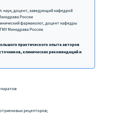
ол. наук, доцент, заведующий кафедрой
Минздрава России
-клинический фармаколог, доцент кафедры
ГМУ Минздрава России.
большого практического опыта авторов
источников, клинических рекомендаций и
епаратов:
котриеновых рецепторов;