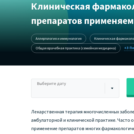
Клиническая фармако
препаратов применяем
Аллергология и иммунология
Клиническая фармаколо
+3
Общая врачебная практика (семейная медицина)
Выберите дату
Лекарственная терапия многочисленных заболе
амбулаторной и клинической практике. Часто 
применение препаратов многих фармакологиче