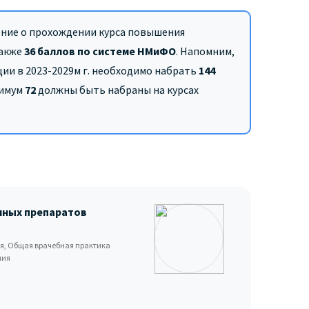
ение о прохождении курса повышения
также
36 баллов по системе НМиФО
. Напомним,
ии в 2023-2029м г. необходимо набрать
144
нимум
72
должны быть набраны на курсах
нных препаратов
я, Общая врачебная практика
пия