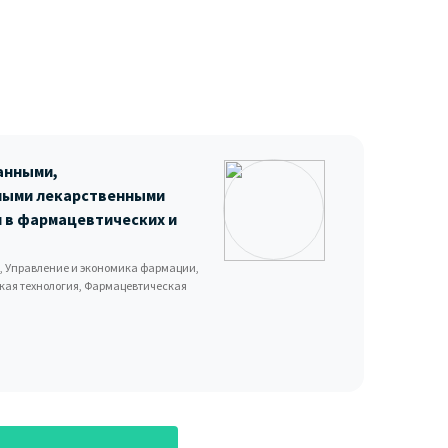
анными,
ными лекарственными
 в фармацевтических и
, Управление и экономика фармации,
кая технология, Фармацевтическая