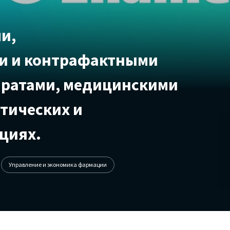
и,
и и контрафактными
аратами, медицинскими
тических и
циях.
Управление и экономика фармации