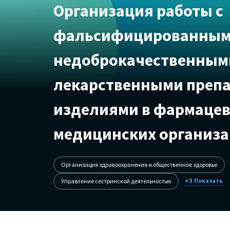
Организация работы с
фальсифицированным
недоброкачественным
лекарственными преп
изделиями в фармацев
медицинских организа
Организация здравоохранения и общественное здоровье
+3
Управление сестринской деятельностью