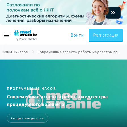
Войти
Регистрация
by PharmaGlobal
граммы 36 часов
Современные аспекты работы медсестры пр...
ПРОГРАММЫ 36 ЧАСОВ
Современные аспекты работы медсестры
процедурного кабинета
Сестринское дело спо