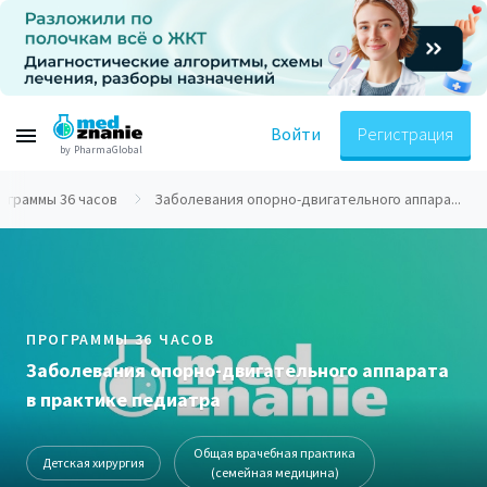
Войти
Регистрация
by PharmaGlobal
ограммы 36 часов
Заболевания опорно-двигательного аппара...
ПРОГРАММЫ 36 ЧАСОВ
Заболевания опорно-двигательного аппарата
в практике педиатра
Общая врачебная практика
Детская хирургия
(семейная медицина)