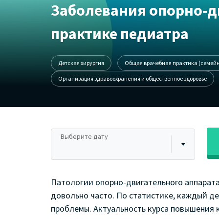
Заболевания опорно-д
практике педиатра
Детская хирургия
Общая врачебная практика (семей
Организация здравоохранения и общественное здоровье
Выберите дату
Патологии опорно-двигательного аппарата
довольно часто. По статистике, каждый де
проблемы. Актуальность курса повышения