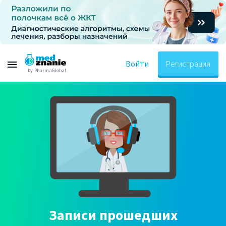
Войти
Регистрация
by PharmaGlobal
Записи прошедших