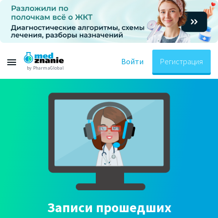
Войти
Регистрация
by PharmaGlobal
Записи прошедших