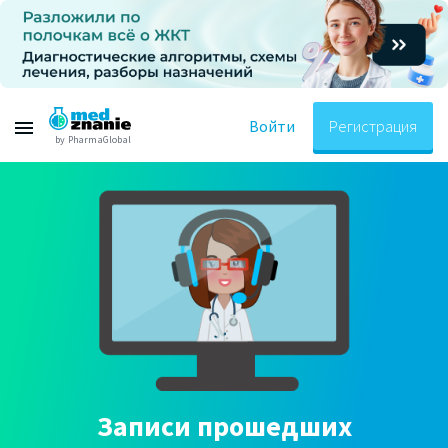
Войти
Регистрация
by PharmaGlobal
Записи прошедших