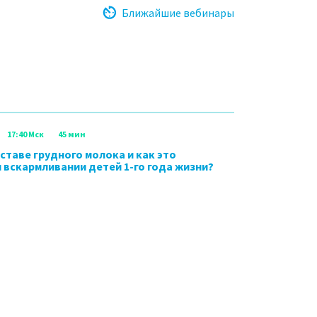
Ближайшие вебинары
17:40 Мск
45 мин
оставе грудного молока и как это
 вскармливании детей 1-го года жизни?