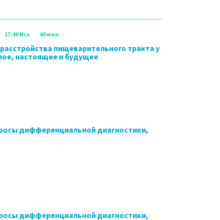
17:40 Мск
60 мин
расстройства пищеварительного тракта у
лое, настоящее и будущее
просы дифференциальной диагностики,
просы дифференциальной диагностики,