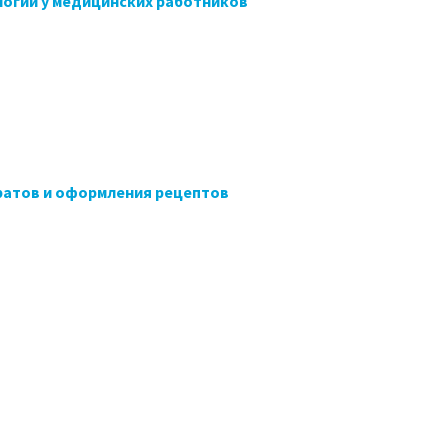
огии у медицинских работников
ратов и оформления рецептов