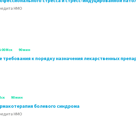
офессионального стресса и стресс-индуцированной патол
кредита НМО
6:00 Мск
90 мин
 требования к порядку назначения лекарственных препа
Мск
90 мин
рмакотерапия болевого синдрома
кредита НМО