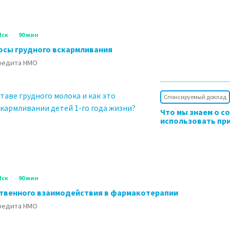
Мск
90 мин
осы грудного вскармливания
кредита НМО
Спонсируемый доклад
Что мы знаем о с
использовать при
Мск
90 мин
твенного взаимодействия в фармакотерапии
кредита НМО