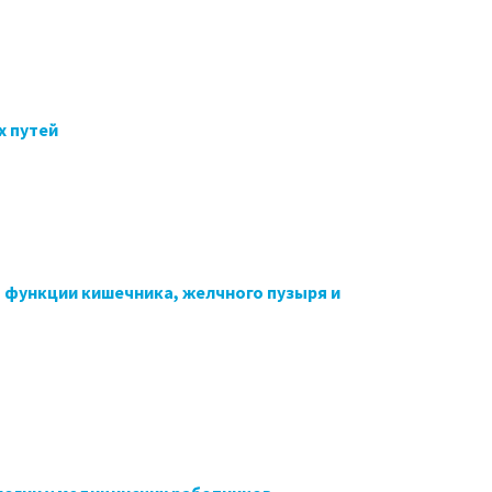
х путей
 функции кишечника, желчного пузыря и