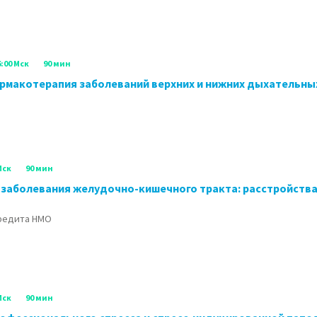
6:00 Мск
90 мин
рмакотерапия заболеваний верхних и нижних дыхательны
Мск
90 мин
заболевания желудочно-кишечного тракта: расстройства
кредита НМО
Мск
90 мин