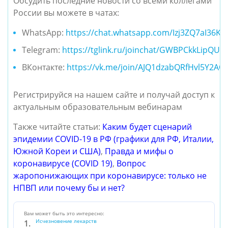
Обсудить последние новости со всеми коллегами
России вы можете в чатах:
WhatsApp:
https://chat.whatsapp.com/Izj3ZQ7aI36K
Telegram:
https://tglink.ru/joinchat/GWBPCkkLipQU
ВКонтакте:
https://vk.me/join/AJQ1dzabQRfHvl5Y2AO
Регистрируйся на нашем сайте и получай доступ к
актуальным образовательным вебинарам
Также читайте статьи:
Каким будет сценарий
эпидемии COVID-19 в РФ (графики для РФ, Италии,
Южной Кореи и США)
,
Правда и мифы о
коронавирусе (COVID 19)
,
Вопрос
жаропонижающих при коронавирусе: только не
НПВП или почему бы и нет?
Вам может быть это интересно:
Исчезновение лекарств