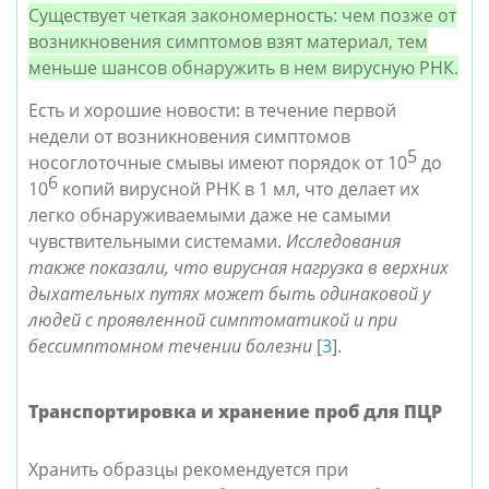
Существует четкая закономерность: чем позже от
возникновения симптомов взят материал, тем
меньше шансов обнаружить в нем вирусную РНК.
Есть и хорошие новости: в течение первой
недели от возникновения симптомов
5
носоглоточные смывы имеют порядок от 10
до
6
10
копий вирусной РНК в 1 мл, что делает их
легко обнаруживаемыми даже не самыми
чувствительными системами.
Исследования
также показали, что вирусная нагрузка в верхних
дыхательных путях может быть одинаковой у
людей с проявленной симптоматикой и при
бессимптомном течении болезни
[
3
].
Транспортировка и хранение проб для ПЦР
Хранить образцы рекомендуется при