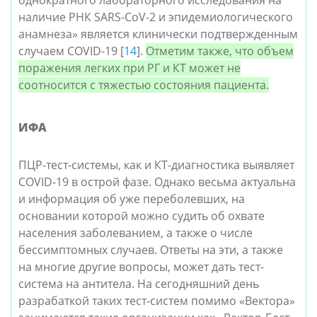
однократного лабораторного исследования на
наличие РНК SARS-CoV-2 и эпидемиологического
анамнеза» является клинически подтвержденным
случаем COVID-19 [
14
].
Отметим также, что
объем
поражения легких при РГ и КТ может не
соотносится с тяжестью состояния пациента.
ИФА
ПЦР-тест-системы, как и КТ-диагностика выявляет
COVID-19 в острой фазе. Однако весьма актуальна
и информация об уже переболевших, на
основании которой можно судить об охвате
населения заболеванием, а также о числе
бессимптомных случаев. Ответы на эти, а также
на многие другие вопросы, может дать тест-
система на антитела. На сегодняшний день
разрабаткой таких тест-систем помимо «Вектора»