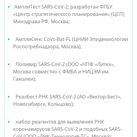
АмплиТест SARS-CoV-2; разработан ФГБУ
«Центр стратегического планирования» (ЦСП)
Минздрава РФ, Москва;
АмплиСенс CoVs-Bat-FL (ЦНИИ Эпидемиологии
Роспотребнадзора, Москва);
Поливир SARS-CoV-2 (ООО «НПФ «Литех»,
Москва совместно с ФМБА и НИЦЭМ им.
Гамалеи);
РеалБест РНК SARS-CoV-2 (АО «Вектор-Бест»,
Новосибирск, Кольцово);
набор реагентов для выявления РНК
коронавирусов SARS-CoV-2 и подобных SARS-
CoV (ООО «ДНК-Технология-ТС», Москва);