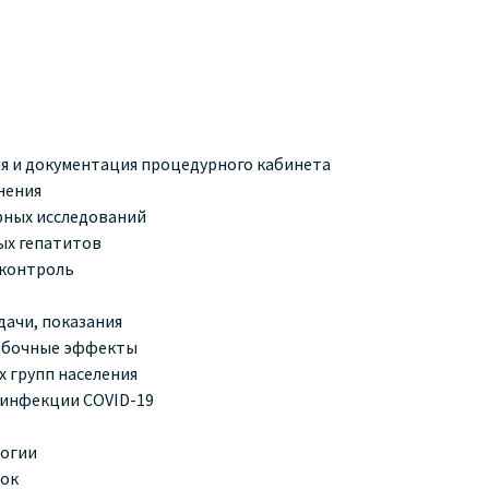
я и документация процедурного кабинета
нения
орных исследований
ых гепатитов
 контроль
дачи, показания
побочные эффекты
 групп населения
инфекции COVID-19
логии
шок