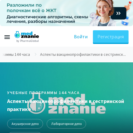
Войти
Регистрация
by PharmaGlobal
граммы 144 часа
Аспекты вакцинопрофилактики в сестринск...
УЧЕБНЫЕ ПРОГРАММЫ 144 ЧАСА
Аспекты вакцинопрофилактики в сестринской
практике
Акушерское дело
Лабораторное дело