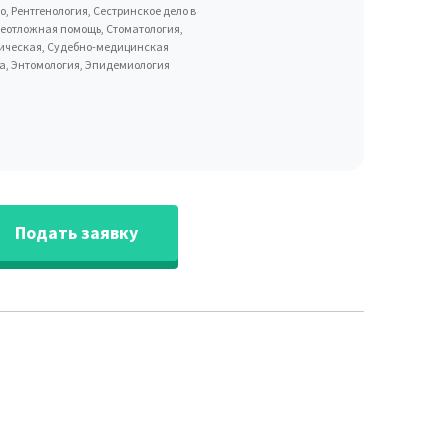
, Рентгенология, Сестринское дело в
неотложная помощь, Стоматология,
тическая, Судебно-медицинская
а, Энтомология, Эпидемиология
Подать заявку