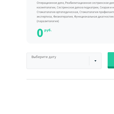
Операционное дело, Реабилитационное сестринское дело
косметологии, Сестринское дело в педиатрии, Скорая и 
Стоматология ортопедическая, Стоматология профилак
экспертиза, Физиотерапия, Функциональная диагностик
(паразитология)
0
руб.
Выберите дату