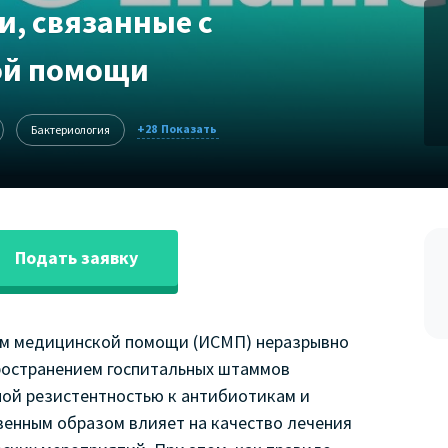
, связанные с
ой помощи
+28
Бактериология
Подать заявку
ем медицинской помощи (ИСМП) неразрывно
ространением госпитальных штаммов
ой резистентностью к антибиотикам и
енным образом влияет на качество лечения