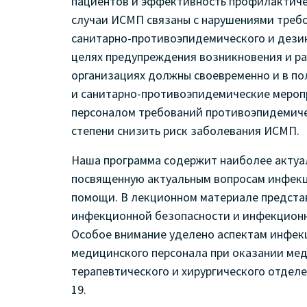
пациентов и эффективность профилактичес
случаи ИСМП связаны с нарушениями требо
санитарно-противоэпидемического и дези
целях предупреждения возникновения и р
организациях должны своевременно и в п
и санитарно-противоэпидемические меро
персоналом требований противоэпидемиче
степени снизить риск заболевания ИСМП.
Наша программа содержит наиболее актуа
посвященную актуальным вопросам инфекц
помощи. В лекционном материале предста
инфекционной безопасности и инфекционн
Особое внимание уделено аспектам инфек
медицинского персонала при оказании ме
терапевтического и хирургического отделе
19.