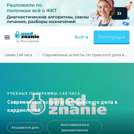
Войти
Регистрация
by PharmaGlobal
ограммы 144 часа
Современные аспекты сестринского дела в...
УЧЕБНЫЕ ПРОГРАММЫ 144 ЧАСА
Современные аспекты сестринского дела в
кардиологии
Анестезиология и
Акушерское дело
реаниматология