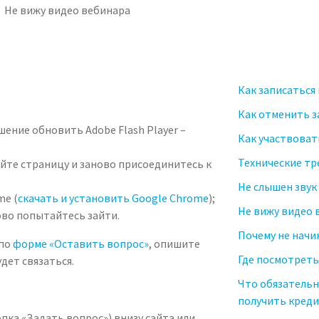
Не вижу видео вебинара
Как записаться
Как отменить з
шение обновить Adobe Flash Player –
Как участвоват
Технические тр
йте страницу и заново присоединитесь к
Не слышен звук
mе (
скачать и установить Google Chromе
);
Не вижу видео 
ово попытайтесь зайти.
Почему не начи
 по
форме «Оставить вопрос»
, опишите
Где посмотрет
дет связаться.
Что обязательн
получить кред
пка «Задать вопрос») внизу сайта или