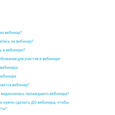
 на вебинар?
апись на вебинар?
ь в вебинаре?
ебования для участия в вебинаре
 вебинара
вебинара
нается вебинар?
ь видеозапись прошедшего вебинара?
о нужно сделать ДО вебинара, чтобы
иты?