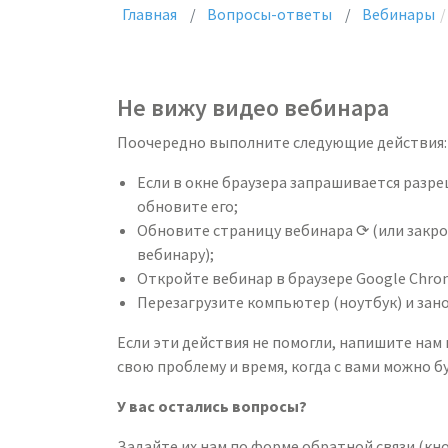
Главная
Вопросы-ответы
Вебинары
Не вижу видео вебинара
Поочередно выполните следующие действия:
Если в окне браузера запрашивается разре
обновите его;
Обновите страницу вебинара ⟳ (или закро
вебинару);
Откройте вебинар в браузере Google Chro
Перезагрузите компьютер (ноутбук) и зан
Если эти действия не помогли, напишите нам
свою проблему и время, когда с вами можно бу
У вас остались вопросы?
Задайте их нам по форме обратной связи (кно