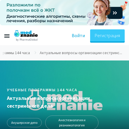
Войти
Регистрация
by PharmaGlobal
ограммы 144 часа
Актуальные вопросы организации сестринс...
УЧЕБНЫЕ ПРОГРАММЫ 144 ЧАСА
Актуальные вопросы организации
сестринского дела
Анестезиология и
Акушерское дело
реаниматология