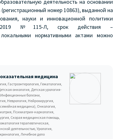
бразовательную деятельность на основании
 (регистрационный номер 10863), выданной на
зования, науки и инновационной политики
04.2019 №115-Л, срок действия –
, локальными нормативными актами можно
доказательная медицина
ия, Гастроэнтерология, Гематология,
етская онкология, Детская урология-
, Инфекционные болезни,
ия, Неврология, Нейрохирургия,
(семейная медицина), Онкология,
иатрия, Психиатрия-наркология,
рургия, Скорая медицинская помощь,
томатология терапевтическая,
нской деятельностью, Урология,
окринология, Лечебное дело