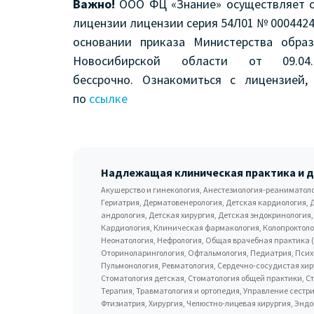
Важно!
ООО ФЦ «Знание» осуществляет о
лицензии лицензии серия 54Л01 № 0004424
основании приказа Министерства обра
Новосибирской области от 09.
бессрочно. Ознакомиться с лицензией
по
ссылке
Надлежащая клиническая практика и 
Акушерство и гинекология, Анестезиология-реаниматолог
Гериатрия, Дерматовенерология, Детская кардиология, Д
андрология, Детская хирургия, Детская эндокринология
Кардиология, Клиническая фармакология, Колопроктолог
Неонатология, Нефрология, Общая врачебная практика 
Оториноларингология, Офтальмология, Педиатрия, Псих
Пульмонология, Ревматология, Сердечно-сосудистая хи
Стоматология детская, Стоматология общей практики, С
Терапия, Травматология и ортопедия, Управление сестри
Фтизиатрия, Хирургия, Челюстно-лицевая хирургия, Энд